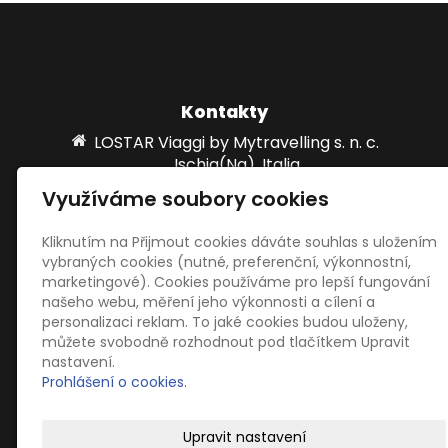
Kontakty
LOSTAR Viaggi by Mytravelling s. n. c.
Ischia(Na), Italia
marti@lostar.it; hani@lostar.it
Využíváme soubory cookies
Kliknutím na Přijmout cookies dáváte souhlas s uložením
vybraných cookies (nutné, preferenční, výkonnostní,
Sociální sítě
marketingové). Cookies používáme pro lepší fungování
našeho webu, měření jeho výkonnosti a cílení a
personalizaci reklam. To jaké cookies budou uloženy,
můžete svobodně rozhodnout pod tlačítkem Upravit
nastavení.
Prohlášení o cookies.
© 2026
LOSTAR Viaggi by Mytravelling s. n. c.
–
Upravit nastavení