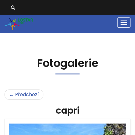
Men
Fotogalerie
← Předchozí
capri