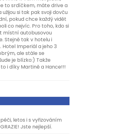
te to srdíčkem, máte drive a
 užijou si tak pak svoji dovču
dní, pokud chce každý vidět
poli co nejvíc. Pro toho, kdo si
at místní autobusovou
 Stejně tak v hotelu i
 Hotel Imperiál a jeho 3
brým, ale stále se
šude je blízko:) Takže
o i díky Martině a Hance!!!
či, letos i s vyřizováním
GRAZIE! Jste nejlepší.