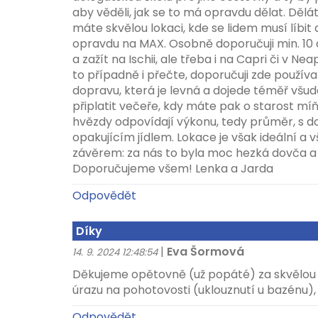
aby věděli, jak se to má opravdu dělat. Dělá
máte skvělou lokaci, kde se lidem musí líbit a
opravdu na MAX. Osobně doporučuji min. 10 
a zažít na Ischii, ale třeba i na Capri či v Nea
to případně i přečte, doporučuji zde použív
dopravu, která je levná a dojede téměř všude.
připlatit večeře, kdy máte pak o starost míň.
hvězdy odpovídají výkonu, tedy průměr, s do
opakujícím jídlem. Lokace je však ideální a v
závěrem: za nás to byla moc hezká dovča a t
Doporučujeme všem! Lenka a Jarda
Odpovědět
Díky
|
Eva Šormová
14. 9. 2024 12:48:54
Děkujeme opětovně (už popáté) za skvělou pé
úrazu na pohotovosti (uklouznutí u bazénu), 
Odpovědět