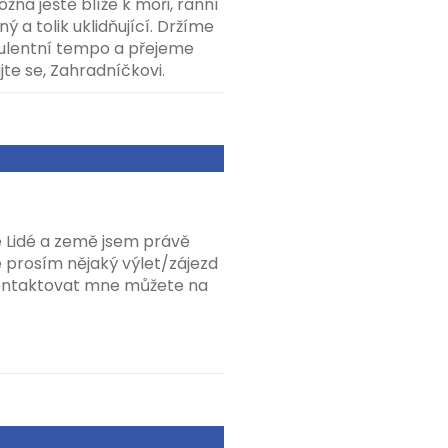
ožná ještě blíže k moři, ranní
ý a tolik uklidňující. Držíme
bulentní tempo a přejeme
e se, Zahradníčkovi.
se Lidé a země jsem právě
e prosím nějaký výlet/zájezd
Kontaktovat mne můžete na