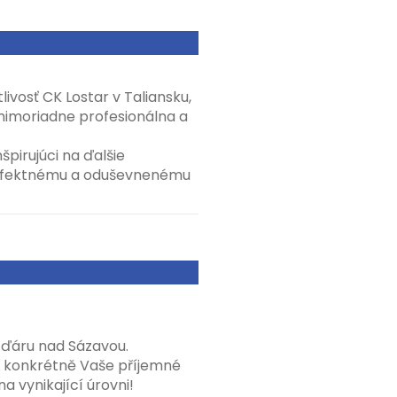
livosť CK Lostar v Taliansku,
mimoriadne profesionálna a
špirujúci na ďalšie
pefektnému a oduševnenému
 Žďáru nad Sázavou.
 konkrétně Vaše příjemné
a vynikající úrovni!