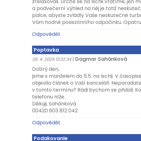
zrelaxovali. Určitě se na Ischii vrátíme, jen m
a podvečerní výhled na něj je totiž neskutečn
palce, abyste zvládly Vaše neskutečně tur
Vám hodně posezónního odpočinku. Opatrujt
Odpovědět
Poptavka
|
Dagmar Sahánková
26. 4. 2024 13:32:34
Dobrý den,
jsme s manželem do 5.5. na Ischii. V časopi
objevila článek o Vaší kanceláři. Neparadat
v tomto termínu? Rádi bychom se přidali. 
telefonu níže.
Děkuji, Sahánková
00420 603 812 042
Odpovědět
Podakovanie