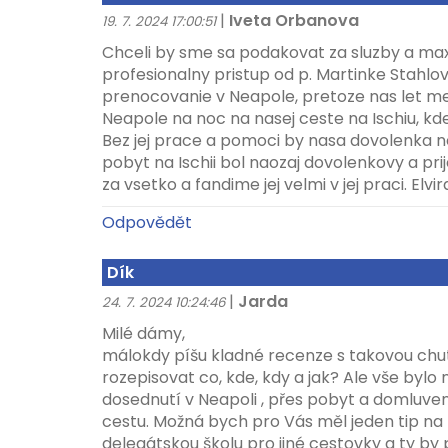
|
Iveta Orbanova
19. 7. 2024 17:00:51
Chceli by sme sa podakovat za sluzby a ma
profesionalny pristup od p. Martinke Stahlo
prenocovanie v Neapole, pretoze nas let me
Neapole na noc na nasej ceste na Ischiu, kde
Bez jej prace a pomoci by nasa dovolenka 
pobyt na Ischii bol naozaj dovolenkovy a pr
za vsetko a fandime jej velmi v jej praci. Elvir
Odpovědět
Dík
|
Jarda
24. 7. 2024 10:24:46
Milé dámy,
málokdy píšu kladné recenze s takovou chut
rozepisovat co, kde, kdy a jak? Ale vše bylo 
dosednutí v Neapoli , přes pobyt a domluven
cestu. Možná bych pro Vás měl jeden tip na 
delegátskou školu pro jiné cestovky a ty by 