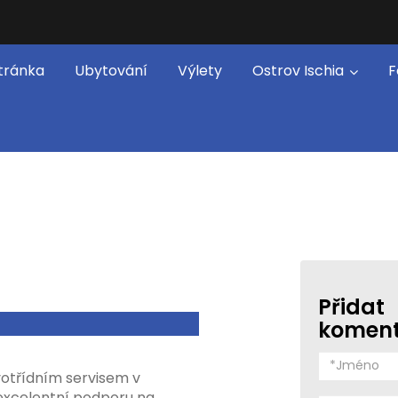
tránka
Ubytování
Výlety
Ostrov Ischia
F
Přidat
komen
votřídním servisem v
excelentní podporu na