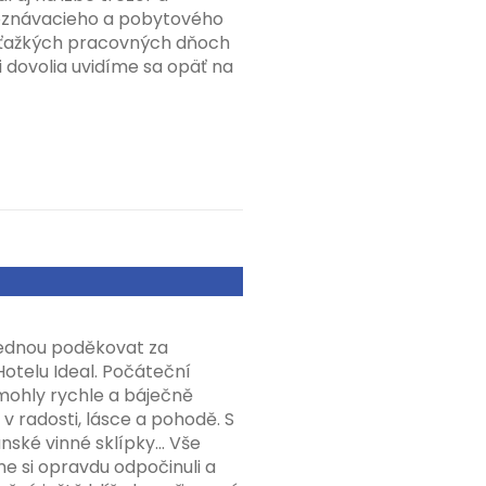
 poznávacieho a pobytového
v ťažkých pracovných dňoch
 dovolia uvidíme sa opäť na
 jednou poděkovat za
otelu Ideal. Počáteční
mohly rychle a báječně
 v radosti, lásce a pohodě. S
nské vinné sklípky... Vše
e si opravdu odpočinuli a