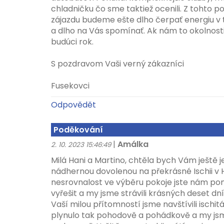
chladničku čo sme taktiež ocenili. Z tohto
zájazdu budeme ešte dlho čerpať energiu 
a dlho na Vás spomínať. Ak nám to okolnosti
budúci rok.
S pozdravom Vaši verný zákazníci
Fusekovci
Odpovědět
Poděkování
|
Amálka
2. 10. 2023 15:46:49
Milá Hani a Martino, chtěla bych Vám ještě
nádhernou dovolenou na překrásné Ischii v H
nesrovnalost ve výběru pokoje jste nám po
vyřešit a my jsme strávili krásných deset dní
Vaší milou přítomností jsme navštívili ischitá
plynulo tak pohodově a pohádkově a my jsm