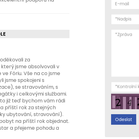
LE
oděkovali za
který jsme absolvovali v
 ve Fóriu. Vše na co jsme
yli jsme spokojeni s
zace), se stravováním, s
gátky i celkovými službami.
roto již teď bychom vám rádi
a příští rok za stejných
y ubytování, stravování).
obyt na příští rok objednat.
star a přejeme pohodu a