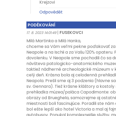
Krejzovi
Odpovědět
PODĚKOVÁNÍ
|
FUSEKOVCI
17. 8. 2023 14:01:49
Milá Martinka a Milá Hanka,
chceme sa Vám veľmi pekne poďakovať za 
Neapole a na Ischii a za Vašu 120% opateru. 
dovolenku. V Neapole sme pochodili čo sa d
návšteva patologicko-anatomického muzea n
taktiež nádherné archeologické múzeum v k
celý deň. Krásna bola aj celodenná prehlia
Neapola. Prešli sme aj 3 podzenia (hlavne 
sv. Gennara). Tiež krásne kláštory a kostoly
prehliadka múzea/paláca Capodimonte: obra
obrazy od Brueghela, samozrejme aj ostatn
miestnosti boli fascinujúce. Poradili ste nám 
bol ešte lepší ako hotel Victoria a mal aj fa
autobusov. Ponukal komplexnejšie služby, mal