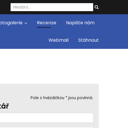
otogalerie
Recenze
Napište nám
Webmail
Stáhnout
Pole s hvězdičkou * jsou povinná.
tář