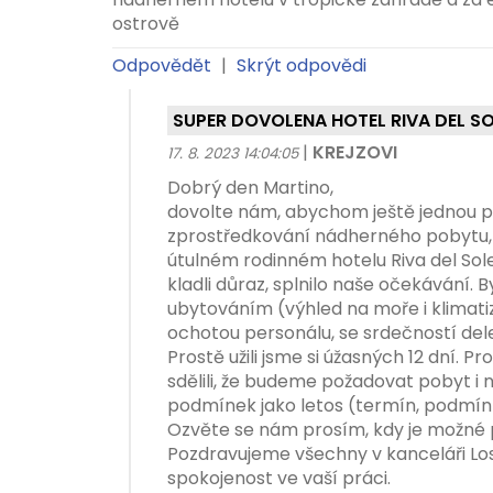
ostrově
Odpovědět
|
Skrýt odpovědi
SUPER DOVOLENA HOTEL RIVA DEL SO
|
KREJZOVI
17. 8. 2023 14:04:05
Dobrý den Martino,
dovolte nám, abychom ještě jednou p
zprostředkování nádherného pobytu, 
útulném rodinném hotelu Riva del Sole
kladli důraz, splnilo naše očekávání. B
ubytováním (výhled na moře i klimati
ochotou personálu, se srdečností dele
Prostě užili jsme si úžasných 12 dní. P
sdělili, že budeme požadovat pobyt i n
podmínek jako letos (termín, podmínk
Ozvěte se nám prosím, kdy je možné p
Pozdravujeme všechny v kanceláři Lo
spokojenost ve vaší práci.