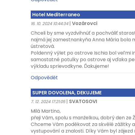
Hotel Mediterraneo
|
Vozárovci
16. 10. 2024 10:44:34
Chceli by sme vyzdvihnúť a pochváliť starost
najmä jej zamestnankyňa Anna Mária bola 
ústretová.
Poldenný výlet po ostrove Ischia bol veľmi in
samostatné potulky po ostrove aj vďaka 
výkladu sprievodkyne. Ďakujeme!
Odpovědět
SUPER DOVOLENA, DEKUJEME
|
SVATOSOVI
7. 12. 2024 17:21:05
Milá Martino,
přeji Vám, spolu s manželkou, dobrý den ze
Chceme Vám poděkovat za skvělé zážitky a
vystupování a znalosti. Díky Vám byl zájezd n