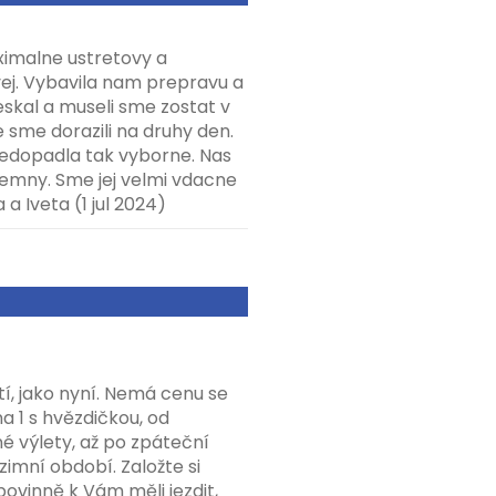
ximalne ustretovy a
vej. Vybavila nam prepravu a
skal a museli sme zostat v
 sme dorazili na druhy den.
nedopadla tak vyborne. Nas
ijemny. Sme jej velmi vdacne
a a Iveta (1 jul 2024)
í, jako nyní. Nemá cenu se
na 1 s hvězdičkou, od
é výlety, až po zpáteční
zimní období. Založte si
povinně k Vám měli jezdit,