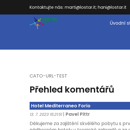
Kontaktujte nás: marti@lostar.it; hani@lostar.it
Úvodní s
CATO-URL-TEST
Přehled komentářů
Hotel Mediterraneo Forio
|
Pavel Pittr
13. 7. 2023 15:21:51
Děkujeme za zajištění skvělého pobytu s pr
nádherném hotelu v tropické zahradě a za 