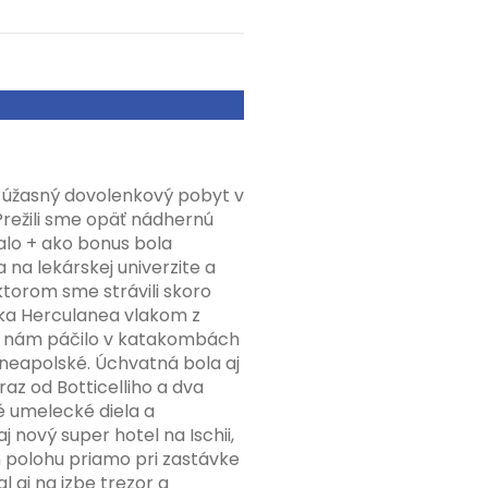
úžasný dovolenkový pobyt v
Prežili sme opäť nádhernú
alo + ako bonus bola
a lekárskej univerzite a
torom sme strávili skoro
dka Herculanea vlakom z
sa nám páčilo v katakombách
 neapolské. Úchvatná bola aj
z od Botticelliho a dva
é umelecké diela a
aj nový super hotel na Ischii,
jn polohu priamo pri zastávke
 aj na izbe trezor a