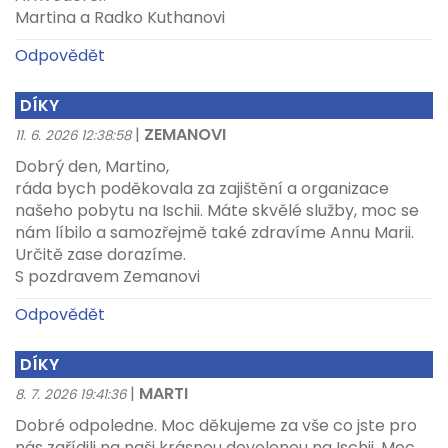
Martina a Radko Kuthanovi
Odpovědět
DÍKY
|
ZEMANOVI
11. 6. 2026 12:38:58
Dobrý den, Martino,
ráda bych poděkovala za zajištění a organizace
našeho pobytu na Ischii. Máte skvělé služby, moc se
nám líbilo a samozřejmě také zdravíme Annu Marii.
Určitě zase dorazíme.
S pozdravem Zemanovi
Odpovědět
DÍKY
|
MARTI
8. 7. 2026 19:41:36
Dobré odpoledne. Moc děkujeme za vše co jste pro
nás zařídili na naši krásnou dovolenou na Ischii. Moc