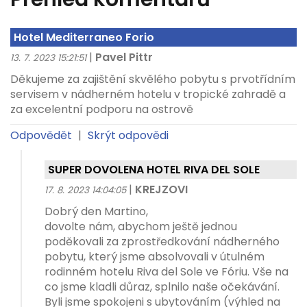
Hotel Mediterraneo Forio
|
Pavel Pittr
13. 7. 2023 15:21:51
Děkujeme za zajištění skvělého pobytu s prvotřídním
servisem v nádherném hotelu v tropické zahradě a
za excelentní podporu na ostrově
Odpovědět
|
Skrýt odpovědi
SUPER DOVOLENA HOTEL RIVA DEL SOLE
|
KREJZOVI
17. 8. 2023 14:04:05
Dobrý den Martino,
dovolte nám, abychom ještě jednou
poděkovali za zprostředkování nádherného
pobytu, který jsme absolvovali v útulném
rodinném hotelu Riva del Sole ve Fóriu. Vše na
co jsme kladli důraz, splnilo naše očekávání.
Byli jsme spokojeni s ubytováním (výhled na