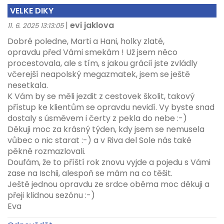
VELKE DIKY
|
evi jaklova
11. 6. 2025 13:13:05
Dobré poledne, Marti a Hani, holky zlaté,
opravdu před Vámi smekám ! Už jsem něco
procestovala, ale s tím, s jakou grácií jste zvládly
včerejší neapolský megazmatek, jsem se ještě
nesetkala.
K Vám by se měli jezdit z cestovek školit, takový
přístup ke klientům se opravdu nevidí. Vy byste snad
dostaly s úsměvem i čerty z pekla do nebe :-)
Děkuji moc za krásný týden, kdy jsem se nemusela
vůbec o nic starat :-) a v Riva del Sole nás také
pěkně rozmazlovali.
Doufám, že to příští rok znovu vyjde a pojedu s Vámi
zase na Ischii, alespoň se mám na co těšit.
Ještě jednou opravdu ze srdce oběma moc děkuji a
přeji klidnou sezónu :-)
Eva