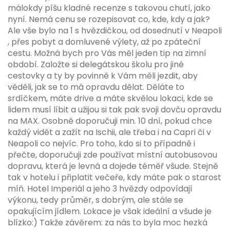
málokdy píšu kladné recenze s takovou chutí, jako
nyní. Nemá cenu se rozepisovat co, kde, kdy a jak?
Ale vše bylo na 1 s hvězdičkou, od dosednutí v Neapoli
, přes pobyt a domluvené výlety, až po zpáteční
cestu. Možná bych pro Vás měl jeden tip na zimní
období. Založte si delegátskou školu pro jiné
cestovky a ty by povinně k Vám měli jezdit, aby
věděli, jak se to má opravdu dělat. Děláte to
srdíčkem, máte drive a máte skvělou lokaci, kde se
lidem musí líbit a užijou si tak pak svoji dovču opravdu
na MAX. Osobně doporučuji min. 10 dní, pokud chce
každý vidět a zažít na Ischii, ale třeba i na Capri či v
Neapoli co nejvíc. Pro toho, kdo si to případně i
přečte, doporučuji zde používat místní autobusovou
dopravu, která je levná a dojede téměř všude. Stejně
tak v hotelu i připlatit večeře, kdy máte pak o starost
míň. Hotel Imperiál a jeho 3 hvězdy odpovídají
výkonu, tedy průměr, s dobrým, ale stále se
opakujícím jídlem. Lokace je však ideální a všude je
blízko:) Takže závěrem: za nás to byla moc hezká