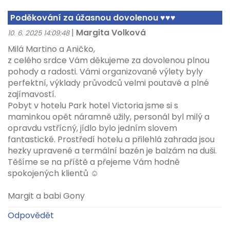
Poděkování za úžasnou dovolenou ♥♥♥
|
Margita Volková
10. 6. 2025 14:09:48
Milá Martino a Aničko,
z celého srdce Vám děkujeme za dovolenou plnou
pohody a radosti. Vámi organizované výlety byly
perfektní, výklady průvodců velmi poutavé a plné
zajímavostí.
Pobyt v hotelu Park hotel Victoria jsme si s
maminkou opět náramně užily, personál byl milý a
opravdu vstřícný, jídlo bylo jedním slovem
fantastické. Prostředí hotelu a přilehlá zahrada jsou
hezky upravené a termální bazén je balzám na duši.
Těšíme se na příště a přejeme Vám hodně
spokojených klientů ☺
Margit a babi Gony
Odpovědět