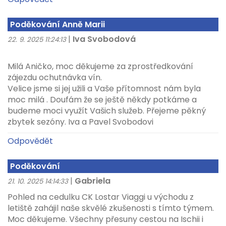
Poděkování Anně Marii
|
Iva Svobodová
22. 9. 2025 11:24:13
Milá Aničko, moc děkujeme za zprostředkování
zájezdu ochutnávka vín.
Velice jsme si jej užili a Vaše přítomnost nám byla
moc milá . Doufám že se ještě někdy potkáme a
budeme moci využít Vašich služeb. Přejeme pěkný
zbytek sezóny. Iva a Pavel Svobodovi
Odpovědět
Poděkování
|
Gabriela
21. 10. 2025 14:14:33
Pohled na cedulku CK Lostar Viaggi u východu z
letiště zahájil naše skvělé zkušenosti s tímto týmem.
Moc děkujeme. Všechny přesuny cestou na Ischii i