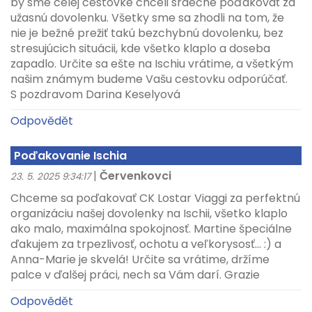
by sme celej cestovke chceli srdečne poďakovať za
užasnú dovolenku. Všetky sme sa zhodli na tom, že
nie je bežné prežiť takú bezchybnú dovolenku, bez
stresujúcich situácii, kde všetko klaplo a doseba
zapadlo. Určite sa ešte na Ischiu vrátime, a všetkým
našim známym budeme Vašu cestovku odporúčať.
S pozdravom Darina Keselyová
Odpovědět
Poďakovanie Ischia
|
Červenkovci
23. 5. 2025 9:34:17
Chceme sa poďakovať CK Lostar Viaggi za perfektnú
organizáciu našej dovolenky na Ischii, všetko klaplo
ako malo, maximálna spokojnosť. Martine špeciálne
ďakujem za trpezlivosť, ochotu a veľkorysosť... :) a
Anna-Marie je skvelá! Určite sa vrátime, držíme
palce v ďalšej práci, nech sa Vám darí. Grazie
Odpovědět