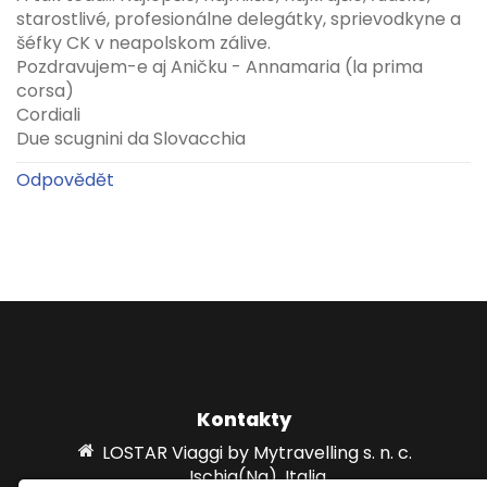
starostlivé, profesionálne delegátky, sprievodkyne a
šéfky CK v neapolskom zálive.
Pozdravujem-e aj Aničku - Annamaria (la prima
corsa)
Cordiali
Due scugnini da Slovacchia
Odpovědět
Kontakty
LOSTAR Viaggi by Mytravelling s. n. c.
Ischia(Na), Italia