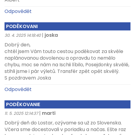
Odpovědět
PODĚKOVANI
|
joska
30. 4. 2025 14:18:40
Dobrý den,
chtěl jsem Vám touto cestou poděkovat za skvěle
naplánovanou dovolenou a opravdu to nemělo
chybu, moc se nám na Ischii líbilo, Posejdonky skvělé,
stihli jsme i pár výletů. Transfér zpět opět skvělý.
S pozdravem Joska
Odpovědět
PODĚKOVANIE
|
marti
11. 5. 2025 12:14:37
Dobrý deň do Lostar, ozývame sa už zo Slovenska.
Včera sme docestovali v poriadku a načas. Ešte raz