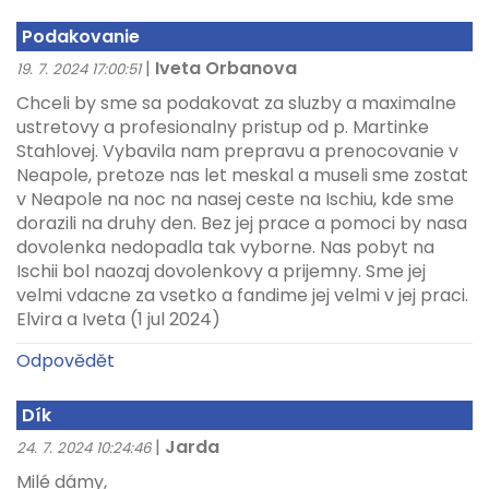
Podakovanie
|
Iveta Orbanova
19. 7. 2024 17:00:51
Chceli by sme sa podakovat za sluzby a maximalne
ustretovy a profesionalny pristup od p. Martinke
Stahlovej. Vybavila nam prepravu a prenocovanie v
Neapole, pretoze nas let meskal a museli sme zostat
v Neapole na noc na nasej ceste na Ischiu, kde sme
dorazili na druhy den. Bez jej prace a pomoci by nasa
dovolenka nedopadla tak vyborne. Nas pobyt na
Ischii bol naozaj dovolenkovy a prijemny. Sme jej
velmi vdacne za vsetko a fandime jej velmi v jej praci.
Elvira a Iveta (1 jul 2024)
Odpovědět
Dík
|
Jarda
24. 7. 2024 10:24:46
Milé dámy,