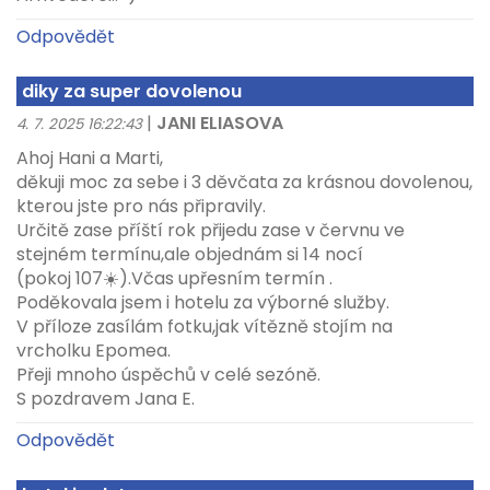
Odpovědět
diky za super dovolenou
|
JANI ELIASOVA
4. 7. 2025 16:22:43
Ahoj Hani a Marti,
děkuji moc za sebe i 3 děvčata za krásnou dovolenou,
kterou jste pro nás připravily.
Určitě zase příští rok přijedu zase v červnu ve
stejném termínu,ale objednám si 14 nocí
(pokoj 107☀️).Včas upřesním termín .
Poděkovala jsem i hotelu za výborné služby.
V příloze zasílám fotku,jak vítězně stojím na
vrcholku Epomea.
Přeji mnoho úspěchů v celé sezóně.
S pozdravem Jana E.
Odpovědět