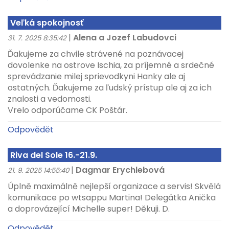
Veľká spokojnosť
|
Alena a Jozef Labudovci
31. 7. 2025 8:35:42
Ďakujeme za chvile strávené na poznávacej
dovolenke na ostrove Ischia, za príjemné a srdečné
sprevádzanie milej sprievodkyni Hanky ale aj
ostatných. Ďakujeme za ľudský prístup ale aj za ich
znalosti a vedomosti.
Vrelo odporúčame CK Poštár.
Odpovědět
Riva del Sole 16.-21.9.
|
Dagmar Erychlebová
21. 9. 2025 14:55:40
Úplně maximálně nejlepší organizace a servis! Skvělá
komunikace po wtsappu Martina! Delegátka Anička
a doprovázející Michelle super! Děkuji. D.
Odpovědět