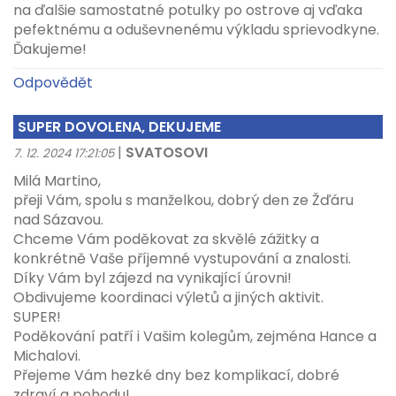
na ďalšie samostatné potulky po ostrove aj vďaka
pefektnému a oduševnenému výkladu sprievodkyne.
Ďakujeme!
Odpovědět
SUPER DOVOLENA, DEKUJEME
|
SVATOSOVI
7. 12. 2024 17:21:05
Milá Martino,
přeji Vám, spolu s manželkou, dobrý den ze Žďáru
nad Sázavou.
Chceme Vám poděkovat za skvělé zážitky a
konkrétně Vaše příjemné vystupování a znalosti.
Díky Vám byl zájezd na vynikající úrovni!
Obdivujeme koordinaci výletů a jiných aktivit.
SUPER!
Poděkování patří i Vašim kolegům, zejména Hance a
Michalovi.
Přejeme Vám hezké dny bez komplikací, dobré
zdraví a pohodu!