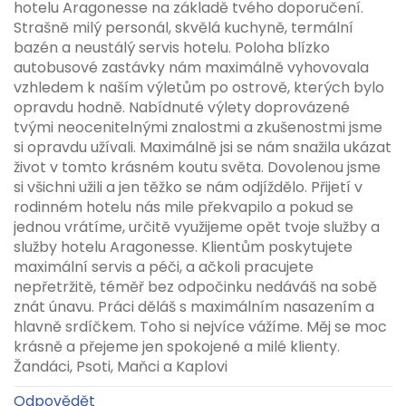
hotelu Aragonesse na základě tvého doporučení.
Strašně milý personál, skvělá kuchyně, termální
bazén a neustálý servis hotelu. Poloha blízko
autobusové zastávky nám maximálně vyhovovala
vzhledem k naším výletům po ostrově, kterých bylo
opravdu hodně. Nabídnuté výlety doprovázené
tvými neocenitelnými znalostmi a zkušenostmi jsme
si opravdu užívali. Maximálně jsi se nám snažila ukázat
život v tomto krásném koutu světa. Dovolenou jsme
si všichni užili a jen těžko se nám odjíždělo. Přijetí v
rodinném hotelu nás mile překvapilo a pokud se
jednou vrátíme, určitě využijeme opět tvoje služby a
služby hotelu Aragonesse. Klientům poskytujete
maximální servis a péči, a ačkoli pracujete
nepřetržitě, téměř bez odpočinku nedáváš na sobě
znát únavu. Práci děláš s maximálním nasazením a
hlavně srdíčkem. Toho si nejvíce vážíme. Měj se moc
krásně a přejeme jen spokojené a milé klienty.
Žandáci, Psoti, Maňci a Kaplovi
Odpovědět