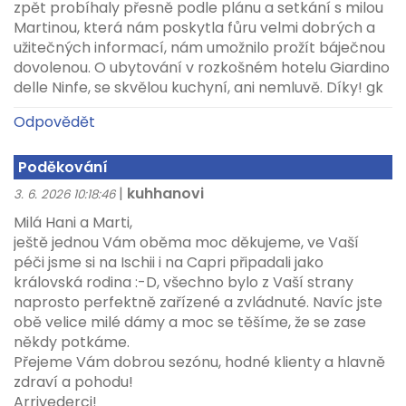
zpět probíhaly přesně podle plánu a setkání s milou
Martinou, která nám poskytla fůru velmi dobrých a
užitečných informací, nám umožnilo prožít báječnou
dovolenou. O ubytování v rozkošném hotelu Giardino
delle Ninfe, se skvělou kuchyní, ani nemluvě. Díky! gk
Odpovědět
Poděkování
|
kuhhanovi
3. 6. 2026 10:18:46
Milá Hani a Marti,
ještě jednou Vám oběma moc děkujeme, ve Vaší
péči jsme si na Ischii i na Capri připadali jako
královská rodina :-D, všechno bylo z Vaší strany
naprosto perfektně zařízené a zvládnuté. Navíc jste
obě velice milé dámy a moc se těšíme, že se zase
někdy potkáme.
Přejeme Vám dobrou sezónu, hodné klienty a hlavně
zdraví a pohodu!
Arrivederci!