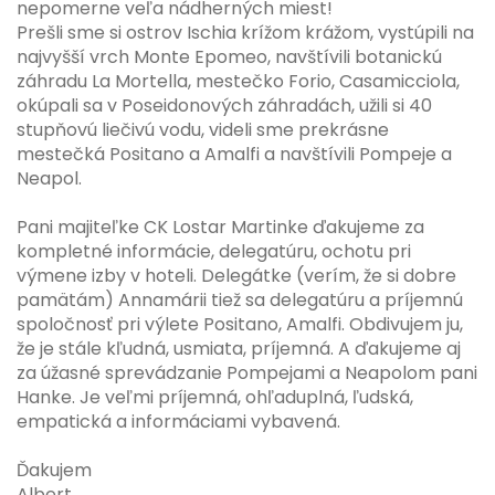
nepomerne veľa nádherných miest!
Prešli sme si ostrov Ischia krížom krážom, vystúpili na
najvyšší vrch Monte Epomeo, navštívili botanickú
záhradu La Mortella, mestečko Forio, Casamicciola,
okúpali sa v Poseidonových záhradách, užili si 40
stupňovú liečivú vodu, videli sme prekrásne
mestečká Positano a Amalfi a navštívili Pompeje a
Neapol.
Pani majiteľke CK Lostar Martinke ďakujeme za
kompletné informácie, delegatúru, ochotu pri
výmene izby v hoteli. Delegátke (verím, že si dobre
pamätám) Annamárii tiež sa delegatúru a príjemnú
spoločnosť pri výlete Positano, Amalfi. Obdivujem ju,
že je stále kľudná, usmiata, príjemná. A ďakujeme aj
za úžasné sprevádzanie Pompejami a Neapolom pani
Hanke. Je veľmi príjemná, ohľaduplná, ľudská,
empatická a informáciami vybavená.
Ďakujem
Albert