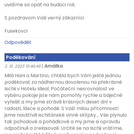
uvidíme sa opäť na budúci rok.
S pozdravom Vaši verný zákazníci
Fusekovci
Odpovědět
Poděkování
|
Amálka
2. 10. 2023 15:46:49
Milá Hani a Martino, chtěla bych Vám ještě jednou
poděkovat za nádhernou dovolenou na překrásné
Ischii v Hotelu Ideal. Počáteční nesrovnalost ve
výběru pokoje jste nám pomohly rychle a báječně
vyřešit a my jsme strávili krásných deset dní v
radosti, lásce a pohodě. S Vaší milou přítomností
jsme navštívili ischitánské vinné sklípky... Vše plynulo
tak pohodově a pohádkově a my jsme si opravdu
odpočinuli a zrelaxovali. Určitě se na Ischii vrátíme,