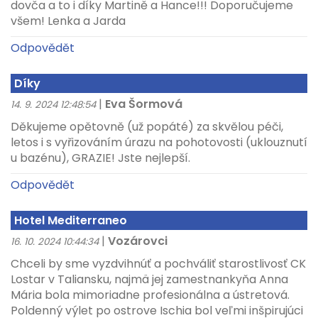
dovča a to i díky Martině a Hance!!! Doporučujeme
všem! Lenka a Jarda
Odpovědět
Díky
|
Eva Šormová
14. 9. 2024 12:48:54
Děkujeme opětovně (už popáté) za skvělou péči,
letos i s vyřizováním úrazu na pohotovosti (uklouznutí
u bazénu), GRAZIE! Jste nejlepší.
Odpovědět
Hotel Mediterraneo
|
Vozárovci
16. 10. 2024 10:44:34
Chceli by sme vyzdvihnúť a pochváliť starostlivosť CK
Lostar v Taliansku, najmä jej zamestnankyňa Anna
Mária bola mimoriadne profesionálna a ústretová.
Poldenný výlet po ostrove Ischia bol veľmi inšpirujúci