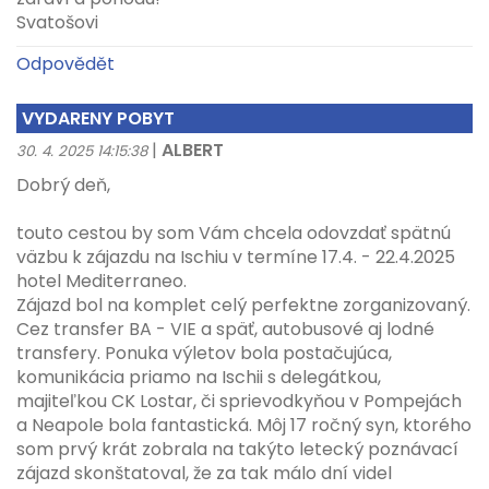
Svatošovi
Odpovědět
VYDARENY POBYT
|
ALBERT
30. 4. 2025 14:15:38
Dobrý deň,
touto cestou by som Vám chcela odovzdať spätnú
väzbu k zájazdu na Ischiu v termíne 17.4. - 22.4.2025
hotel Mediterraneo.
Zájazd bol na komplet celý perfektne zorganizovaný.
Cez transfer BA - VIE a späť, autobusové aj lodné
transfery. Ponuka výletov bola postačujúca,
komunikácia priamo na Ischii s delegátkou,
majiteľkou CK Lostar, či sprievodkyňou v Pompejách
a Neapole bola fantastická. Môj 17 ročný syn, ktorého
som prvý krát zobrala na takýto letecký poznávací
zájazd skonštatoval, že za tak málo dní videl