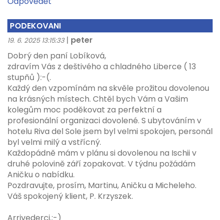
Odpovědět
PODEKOVANI
|
peter
19. 6. 2025 13:15:33
Dobrý den paní Lobíková,
zdravím Vás z deštivého a chladného Liberce ( 13
stupňů ):-(.
Každý den vzpomínám na skvěle prožitou dovolenou
na krásných místech. Chtěl bych Vám a Vašim
kolegům moc poděkovat za perfektní a
profesionální organizaci dovolené. S ubytováním v
hotelu Riva del Sole jsem byl velmi spokojen, personál
byl velmi milý a vstřícný.
Každopádně mám v plánu si dovolenou na Ischii v
druhé polovině září zopakovat. V týdnu požádám
Aničku o nabídku.
Pozdravujte, prosím, Martinu, Aničku a Micheleho.
Váš spokojený klient, P. Krzyszek.
Arrivederci.:-)