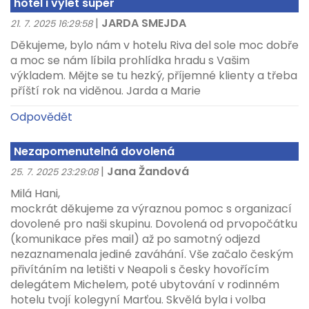
hotel i vylet super
|
JARDA SMEJDA
21. 7. 2025 16:29:58
Děkujeme, bylo nám v hotelu Riva del sole moc dobře
a moc se nám líbila prohlídka hradu s Vašim
výkladem. Mějte se tu hezký, příjemné klienty a třeba
příští rok na viděnou. Jarda a Marie
Odpovědět
Nezapomenutelná dovolená
|
Jana Žandová
25. 7. 2025 23:29:08
Milá Hani,
mockrát děkujeme za výraznou pomoc s organizací
dovolené pro naši skupinu. Dovolená od prvopočátku
(komunikace přes mail) až po samotný odjezd
nezaznamenala jediné zaváhání. Vše začalo českým
přivítáním na letišti v Neapoli s česky hovořícím
delegátem Michelem, poté ubytování v rodinném
hotelu tvojí kolegyní Marťou. Skvělá byla i volba