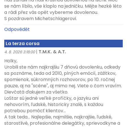
se nám líbilo, vše klaplo na jedničku. Mějte hezké léto
a rádi přez vás opět vybereme dovolenou.
S pozdravem Michetschlagerovi.
Odpovědět
La terza corsa
|
T.M.K. & A.T.
4. 8. 2026 3:18:00
Holky,
Urobili ste nám najkrajšiu 7 dňovú dovolenku, odkedy
sa poznáme, teda od 2010, plných emócií, zážitkov,
spomienok, súkromných rozhovorov, po 10. ročnej
pauze, aj na "scéne", aj mimo nej. Viete o čom vravím.
Dievčatá ďakujem za všetko.
LoStar sú jedné veľké profíčky, o jazyku ani
nehovorím, ľudské, historicky znalé, s každou
potrebou pomôcť klientov...
A tak teda... Najlepšie, najmilšie, najkrajšie, ľudské,
starostlivé, profesionálne delegátky, sprievodkyne a