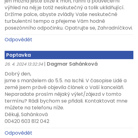
jen možná ještě blíže k moři, ranní a podvečerní
výhled na něj je totiž neskutečný a tolik uklidňující.
Držíme palce, abyste zvládly Vaše neskutečně
turbulentní tempo a přejeme Vám hodně
posezónního odpočinku. Opatrujte se, Zahradníčkovi.
Odpovědět
Poptavka
|
Dagmar Sahánková
26. 4. 2024 13:32:34
Dobrý den,
jsme s manželem do 5.5. na Ischii. V časopise Lidé a
země jsem právě objevila článek o Vaší kanceláři.
Neparadate prosím nějaký výlet/zájezd v tomto
termínu? Rádi bychom se přidali. Kontaktovat mne
můžete na telefonu níže.
Děkuji, Sahánková
00420 603 812 042
Odpovědět