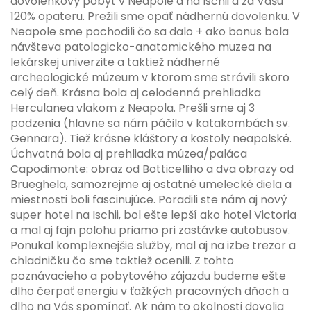
dovolenkový pobyt v Neapole a na Ischii a za Vašu
120% opateru. Prežili sme opäť nádhernú dovolenku. V
Neapole sme pochodili čo sa dalo + ako bonus bola
návšteva patologicko-anatomického muzea na
lekárskej univerzite a taktiež nádherné
archeologické múzeum v ktorom sme strávili skoro
celý deň. Krásna bola aj celodenná prehliadka
Herculanea vlakom z Neapola. Prešli sme aj 3
podzenia (hlavne sa nám páčilo v katakombách sv.
Gennara). Tiež krásne kláštory a kostoly neapolské.
Úchvatná bola aj prehliadka múzea/paláca
Capodimonte: obraz od Botticelliho a dva obrazy od
Brueghela, samozrejme aj ostatné umelecké diela a
miestnosti boli fascinujúce. Poradili ste nám aj nový
super hotel na Ischii, bol ešte lepší ako hotel Victoria
a mal aj fajn polohu priamo pri zastávke autobusov.
Ponukal komplexnejšie služby, mal aj na izbe trezor a
chladničku čo sme taktiež ocenili. Z tohto
poznávacieho a pobytového zájazdu budeme ešte
dlho čerpať energiu v ťažkých pracovných dňoch a
dlho na Vás spomínať. Ak nám to okolnosti dovolia