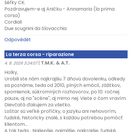
šéfky CK.
Pozdravujem-e aj Aničku - Annamaria (la prima
corsa)
Cordiali
Due scugnini da Slovacchia
Odpovědět
La terza corsa - riparazione
|
T.M.K. & A.T.
4. 8. 2026 3:24:07
Holky,
Urobili ste nám najkrajšiu 7 dňovú dovolenku, odkedy
sa poznáme, teda od 2010, plných emócií, zážitkov,
spomienok, súkromných rozhovorov, po 10. ročnej
pauze, aj na "scéne", aj mimo nej. Viete o čom vravím.
Dievčatá ďakujem za všetko.
LoStar sú veľké profíčky, o jazyku ani nehovorím,
ľudské, historicky znalé, s každou potrebou pomôcť
klientom...
A tak teda... Najlepšie, najmilšie, najkrajšie, ľudské,